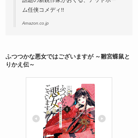
話題の新鋭作家がおくる、アットホー
ム任侠コメディ!!
Amazon.co.jp
ふつつかな悪女ではございますが ～雛宮蝶鼠と
りかえ伝～