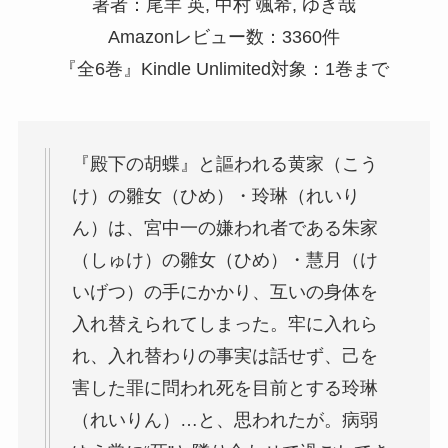
著者：尾羊 英, 中村 颯希, ゆき哉
Amazonレビュー数：3360件
『全6巻』Kindle Unlimited対象：1巻まで
『殿下の胡蝶』と謳われる黄家（こう
け）の雛女（ひめ）・玲琳（れいり
ん）は、宮中一の嫌われ者である朱家
（しゅけ）の雛女（ひめ）・慧月（け
いげつ）の手にかかり、互いの身体を
入れ替えられてしまった。牢に入れら
れ、入れ替わりの事実は話せず、己を
害した罪に問われ死を目前とする玲琳
（れいりん）…と、思われたが。病弱